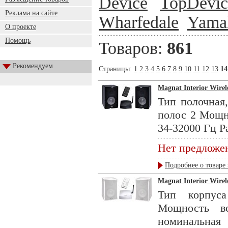
Device
TopDevic
Реклама на сайте
Wharfedale
Yama
О проекте
Помощь
Товаров:
861
Рекомендуем
Страницы:
1
2
3
4
5
6
7
8
9
10
11
12
13
14
Magnat Interior Wirele
Тип полочная,
полос 2 Мощн
34-32000 Гц Р
Нет предложе
Подробнее о товаре 
Magnat Interior Wirele
Тип корпуса
Мощность в
номинальная