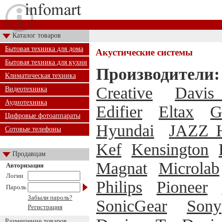
Каталог товаров
Бытовая техника для дома
Акустические системы
Бытовая техника для кухни
Производители:
Климатическая техника
Creative
Davis 
Видеотехника
Аудиотехника
Edifier
Eltax
G
Цифровые фотоаппараты
Hyundai
JAZZ H
Сотовые телефоны
Kef
Kensington
Продавцам
Magnat
Microlab
Авторизация
Логин
Philips
Pioneer
Пароль
Забыли пароль?
SonicGear
Sony
Регистрация
Размещение товаров