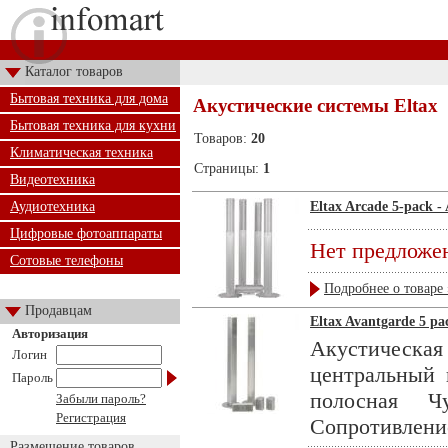
Каталог товаров
Бытовая техника для дома
Акустические системы Eltax
Бытовая техника для кухни
Товаров:
20
Климатическая техника
Страницы:
1
Видеотехника
Аудиотехника
Eltax Arcade 5-pack 
Цифровые фотоаппараты
Нет предложе
Сотовые телефоны
Подробнее о товаре 
Продавцам
Eltax Avantgarde 5 pa
Авторизация
Акустическ
Логин
центральный 
Пароль
полосная Ч
Забыли пароль?
Регистрация
Сопротивление 
Размещение товаров