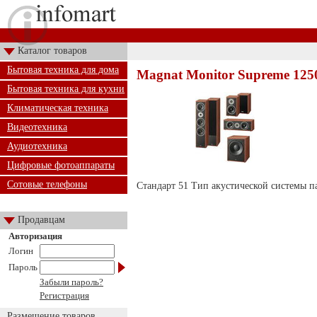
Каталог товаров
Бытовая техника для дома
Magnat Monitor Supreme 1250
Бытовая техника для кухни
Климатическая техника
Видеотехника
Аудиотехника
Цифровые фотоаппараты
Сотовые телефоны
Стандарт 51 Тип акустической системы п
Продавцам
Авторизация
Логин
Пароль
Забыли пароль?
Регистрация
Размещение товаров