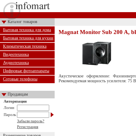
Каталог товаров
Бытовая техника для дома
Magnat Monitor Sub 200 A, b
Бытовая техника для кухни
Климатическая техника
Видеотехника
Аудиотехника
Цифровые фотоаппараты
Акустическое оформление: Фазоинвер
Сотовые телефоны
Рекомендуемая мощность усилителя: 75 В
Продавцам
Авторизация
Логин
Пароль
Забыли пароль?
Регистрация
Размещение товаров