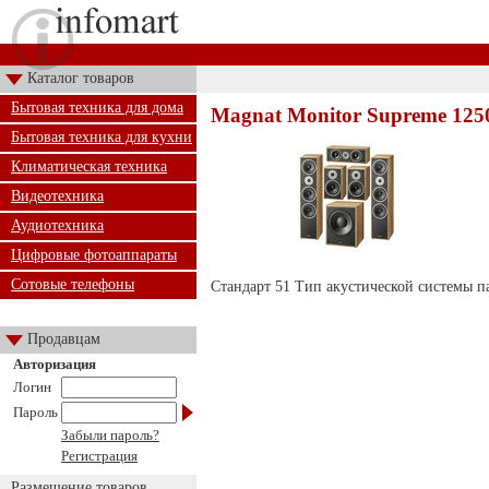
Каталог товаров
Бытовая техника для дома
Magnat Monitor Supreme 1250
Бытовая техника для кухни
Климатическая техника
Видеотехника
Аудиотехника
Цифровые фотоаппараты
Сотовые телефоны
Стандарт 51 Тип акустической системы п
Продавцам
Авторизация
Логин
Пароль
Забыли пароль?
Регистрация
Размещение товаров