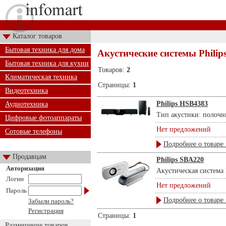
Каталог товаров
Бытовая техника для дома
Акустические системы Philip
Бытовая техника для кухни
Товаров:
2
Климатическая техника
Страницы:
1
Видеотехника
Philips HSB4383
Аудиотехника
Тип акустики: полочны
Цифровые фотоаппараты
Нет предложений
Сотовые телефоны
Подробнее о товаре 
Продавцам
Philips SBA220
Авторизация
Акустическая система P
Логин
Нет предложений
Пароль
Подробнее о товаре 
Забыли пароль?
Регистрация
Страницы:
1
Размещение товаров