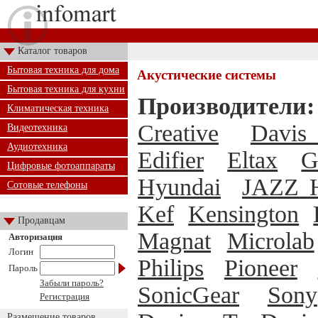
Каталог товаров
Бытовая техника для дома
Акустические системы
Бытовая техника для кухни
Производители:
Климатическая техника
Creative
Davis 
Видеотехника
Аудиотехника
Edifier
Eltax
G
Цифровые фотоаппараты
Hyundai
JAZZ H
Сотовые телефоны
Kef
Kensington
Продавцам
Magnat
Microlab
Авторизация
Логин
Philips
Pioneer
Пароль
Забыли пароль?
SonicGear
Sony
Регистрация
Размещение товаров