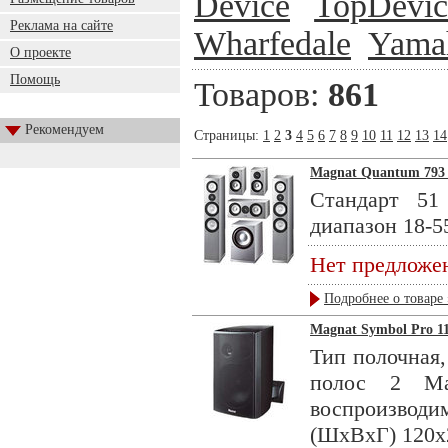
Device
TopDevic
Реклама на сайте
Wharfedale
Yama
О проекте
Помощь
Товаров:
861
Рекомендуем
Страницы:
1
2
3
4
5
6
7
8
9
10
11
12
13
14
Magnat Quantum 793 se
Стандарт 51
диапазон 18-55
Нет предложе
Подробнее о товаре 
Magnat Symbol Pro 11
Тип полочная,
полос 2 Ма
воспроизводи
(ШхВхГ) 120x2