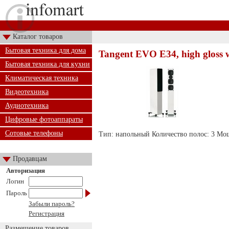
Каталог товаров
Бытовая техника для дома
Tangent EVO E34, high gloss 
Бытовая техника для кухни
Климатическая техника
Видеотехника
Аудиотехника
Цифровые фотоаппараты
Сотовые телефоны
Тип: напольный Количество полос: 3 Мощн
Продавцам
Авторизация
Логин
Пароль
Забыли пароль?
Регистрация
Размещение товаров