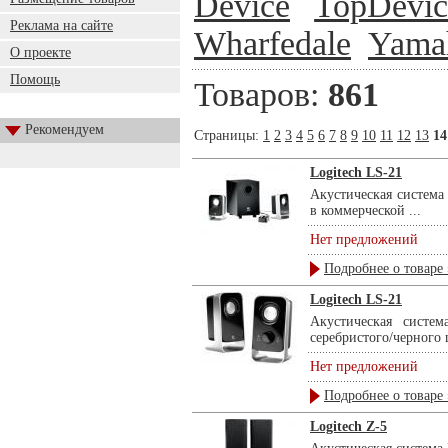
Device
TopDevic
Реклама на сайте
Wharfedale
Yama
О проекте
Помощь
Товаров:
861
Рекомендуем
Страницы:
1
2
3
4
5
6
7
8
9
10
11
12
13
14
Logitech LS-21
Акустическая система L
в коммерческой ...
Нет предложений
Подробнее о товаре 
Logitech LS-21
Акустическая систем
серебристого/черного ц
Нет предложений
Подробнее о товаре 
Logitech Z-5