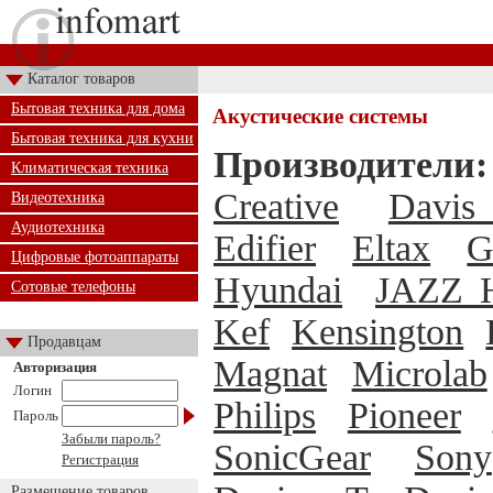
Каталог товаров
Бытовая техника для дома
Акустические системы
Бытовая техника для кухни
Производители:
Климатическая техника
Creative
Davis 
Видеотехника
Аудиотехника
Edifier
Eltax
G
Цифровые фотоаппараты
Hyundai
JAZZ H
Сотовые телефоны
Kef
Kensington
Продавцам
Magnat
Microlab
Авторизация
Логин
Philips
Pioneer
Пароль
Забыли пароль?
SonicGear
Sony
Регистрация
Размещение товаров