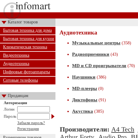
Каталог товаров
Бытовая техника для дома
Аудиотехника
Бытовая техника для кухни
Музыкальные центры
(358)
Климатическая техника
Радиоприемники
(43)
Видеотехника
Аудиотехника
MD и CD проигрыватели
(70)
Цифровые фотоаппараты
Наушники
(386)
Сотовые телефоны
MD-плееры
(0)
Продавцам
Диктофоны
(91)
Авторизация
Логин
Акустика
(385)
Пароль
Забыли пароль?
Производители:
A4 Tech
Регистрация
Arthur Forty
Audio Pro
B
Размещение товаров