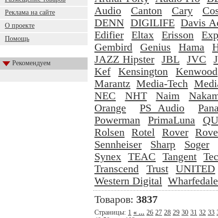
Audio
Canton
Cary
Cos
Реклама на сайте
DENN
DIGILIFE
Davis A
О проекте
Edifier
Eltax
Erisson
Exp
Помощь
Gembird
Genius
Hama
H
JAZZ Hipster
JBL
JVC
Рекомендуем
Kef
Kensington
Kenwood
Marantz
Media-Tech
Medi
NEC
NHT
Naim
Nakam
Orange
PS Audio
Pana
Powerman
PrimaLuna
Q
Rolsen
Rotel
Rover
Rove
Sennheiser
Sharp
Soger
Synex
TEAC
Tangent
Tec
Transcend
Trust
UNITED
Western Digital
Wharfedale
Товаров:
3837
Страницы:
1
« ...
26
27
28
29
30
31
32
33