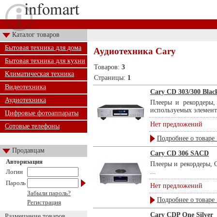
Каталог товаров
Бытовая техника для дома
Аудиотехника Cary
Бытовая техника для кухни
Товаров:
3
Климатическая техника
Страницы:
1
Видеотехника
Cary CD 303/300 Blac
Аудиотехника
Плееры и рекордеры,
используемых элементо
Цифровые фотоаппараты
Нет предложений
Сотовые телефоны
Подробнее о товаре 
Продавцам
Cary CD 306 SACD
Авторизация
Плееры и рекордеры, 
Логин
...
Пароль
Нет предложений
Забыли пароль?
Подробнее о товаре 
Регистрация
Cary CDP One Silver
Размещение товаров