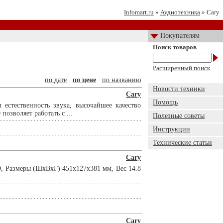
Infomart.ru
»
Аудиотехника
» Cary
Покупателям
Поиск товаров
Расширенный поиск
по дате
по цене
по названию
Новости техники
Cary
Помощь
естественность звука, высочайшее качество
озволяет работать с ...
Полезные советы
Инструкции
Технические статьи
Cary
, Размеры (ШхВхГ) 451x127x381 мм, Вес 14.8
Cary