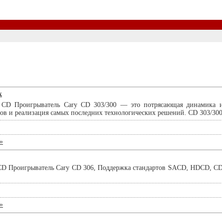
k
 CD Проигрыватель Cary CD 303/300 — это потрясающая динамика и 
в и реализация самых последних технологических решений. CD 303/300 п
»
CD Проигрыватель Cary CD 306, Поддержка стандартов SACD, HDCD, CD
»