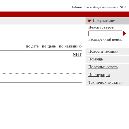
Infomart.ru
»
Аудиотехника
» NHT
Покупателям
Поиск товаров
Расширенный поиск
по дате
по цене
по названию
Новости техники
NHT
Помощь
Полезные советы
Инструкции
Технические статьи