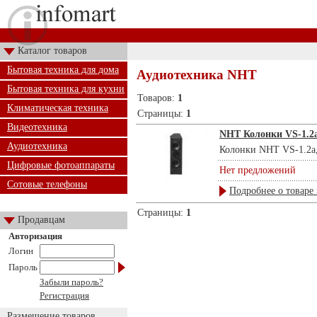
Каталог товаров
Бытовая техника для дома
Аудиотехника NHT
Бытовая техника для кухни
Товаров:
1
Климатическая техника
Страницы:
1
Видеотехника
NHT Колонки VS-1.2
Аудиотехника
Колонки NHT VS-1.2a, 
Цифровые фотоаппараты
Нет предложений
Сотовые телефоны
Подробнее о товаре 
Страницы:
1
Продавцам
Авторизация
Логин
Пароль
Забыли пароль?
Регистрация
Размещение товаров