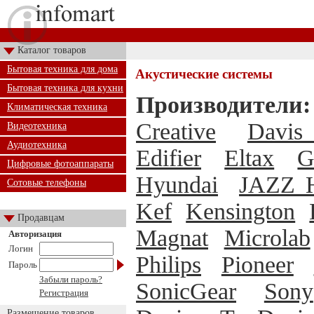
Каталог товаров
Бытовая техника для дома
Акустические системы
Бытовая техника для кухни
Производители:
Климатическая техника
Creative
Davis 
Видеотехника
Аудиотехника
Edifier
Eltax
G
Цифровые фотоаппараты
Hyundai
JAZZ H
Сотовые телефоны
Kef
Kensington
Продавцам
Magnat
Microlab
Авторизация
Логин
Philips
Pioneer
Пароль
Забыли пароль?
SonicGear
Sony
Регистрация
Размещение товаров