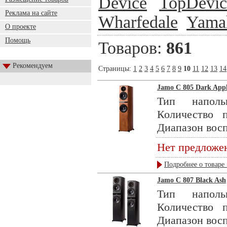
Device
TopDevic
Реклама на сайте
Wharfedale
Yama
О проекте
Помощь
Товаров:
861
Рекомендуем
Страницы:
1
2
3
4
5
6
7
8
9
10
11
12
13
14
Jamo C 805 Dark App
Тип наполь
Количество 
Диапазон восп
Нет предложе
Подробнее о товаре 
Jamo C 807 Black Ash
Тип наполь
Количество 
Диапазон восп