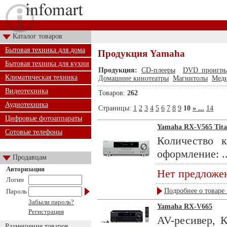
Каталог товаров
Бытовая техника для дома
Продукция Yamaha
Бытовая техника для кухни
Продукция:
CD-плееры
DVD проигры
Климатическая техника
Домашние кинотеатры
Магнитолы
Меди
Видеотехника
Товаров:
262
Аудиотехника
Страницы:
1
2
3
4
5
6
7
8
9
10
» ...
14
Цифровые фотоаппараты
Yamaha RX-V565 Tit
Сотовые телефоны
Количество 
оформление: ..
Продавцам
Авторизация
Нет предложе
Логин
Подробнее о товаре 
Пароль
Забыли пароль?
Yamaha RX-V665
Регистрация
AV-ресивер, 
Размещение товаров