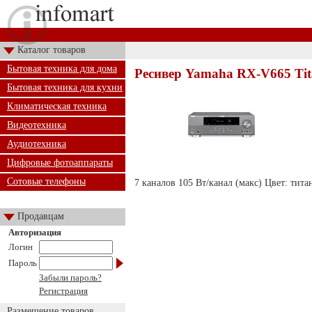
Каталог товаров
Бытовая техника для дома
Ресивер Yamaha RX-V665 Ti
Бытовая техника для кухни
Климатическая техника
Видеотехника
Аудиотехника
Цифровые фотоаппараты
Сотовые телефоны
7 каналов 105 Вт/канал (макс) Цвет: тита
Продавцам
Авторизация
Логин
Пароль
Забыли пароль?
Регистрация
Размещение товаров