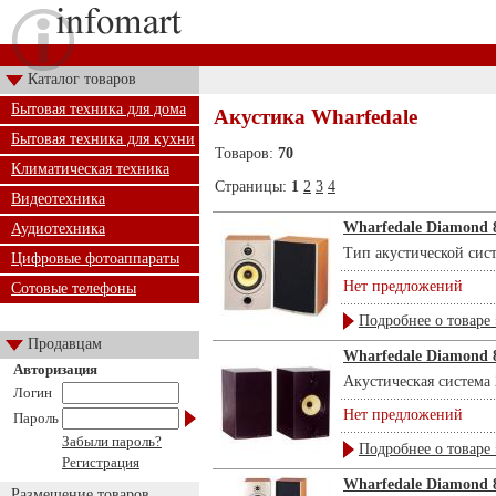
Каталог товаров
Бытовая техника для дома
Акустика Wharfedale
Бытовая техника для кухни
Товаров:
70
Климатическая техника
Страницы:
1
2
3
4
Видеотехника
Wharfedale Diamond 
Аудиотехника
Тип акустической систе
Цифровые фотоаппараты
Нет предложений
Сотовые телефоны
Подробнее о товаре 
Продавцам
Wharfedale Diamond 
Авторизация
Акустическая система 
Логин
Нет предложений
Пароль
Забыли пароль?
Подробнее о товаре 
Регистрация
Wharfedale Diamond 
Размещение товаров