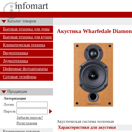
Каталог товаров
Бытовая техника для дома
Акустика Wharfedale Diamond
Бытовая техника для кухни
Климатическая техника
Видеотехника
Аудиотехника
Цифровые фотоаппараты
Сотовые телефоны
Продавцам
Авторизация
Логин
Пароль
Забыли пароль?
Акустическая система полочная
Регистрация
Характеристики для акустики
Размещение товаров