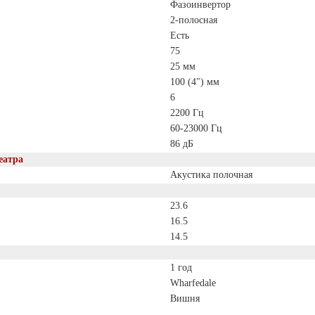
Фазоинвертор
2-полосная
Есть
75
25 мм
100 (4") мм
6
2200 Гц
60-23000 Гц
86 дБ
еатра
Акустика полочная
23.6
16.5
14.5
1 год
Wharfedale
Вишня