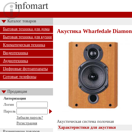
Каталог товаров
Бытовая техника для дома
Акустика Wharfedale Diamond
Бытовая техника для кухни
Климатическая техника
Видеотехника
Аудиотехника
Цифровые фотоаппараты
Сотовые телефоны
Продавцам
Авторизация
Логин
Пароль
Забыли пароль?
Акустическая система полочная
Регистрация
Характеристики для акустики
Размещение товаров