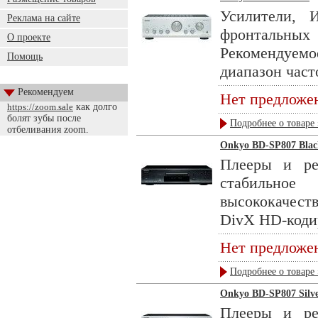
Усилители, 
Реклама на сайте
фронтальны
О проекте
Рекомендуемо
Помощь
диапазон часто
Рекомендуем
Нет предложе
https://zoom.sale
как долго
болят зубы после
Подробнее о товаре 
отбеливания zoom.
Onkyo BD-SP807 Blac
Плееры и ре
стабильно
высококачест
DivX HD-кодир
Нет предложе
Подробнее о товаре 
Onkyo BD-SP807 Silv
Плееры и ре