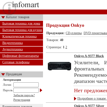
Каталог товаров
Бытовая техника для дома
Продукция Onkyo
Бытовая техника для кухни
Продукция:
CD-плееры
DVD проигрыва
Климатическая техника
Товаров:
40
Видеотехника
Страницы:
1
2
Аудиотехника
Цифровые фотоаппараты
Onkyo A-9377 Black
Усилители, 
Сотовые телефоны
фронтальны
Рекомендуемо
Продавцам
Авторизация
диапазон часто
Логин
Нет предложе
Пароль
Забыли пароль?
Подробнее о товаре 
Регистрация
Onkyo A-9377 Silver
Размещение товаров