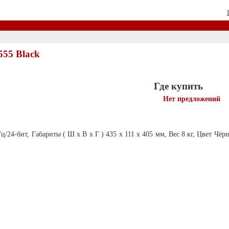
55 Black
Где купить
Нет предложений
/24-бит, Габариты ( Ш х В х Г ) 435 х 111 х 405 мм, Вес 8 кг, Цвет Чё