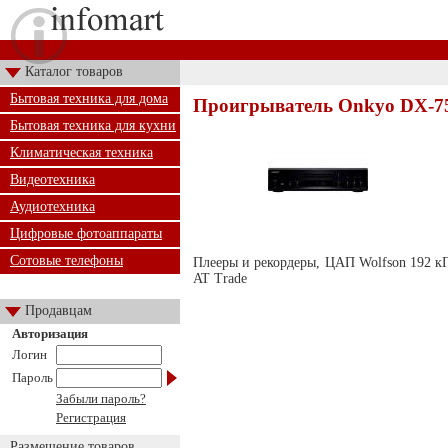
Каталог товаров
Бытовая техника для дома
Проигрыватель Onkyo DX-75
Бытовая техника для кухни
Климатическая техника
Видеотехника
Аудиотехника
Цифровые фотоаппараты
Сотовые телефоны
Плееры и рекордеры, ЦАП Wolfson 192 кГц
AT Trade
Продавцам
Авторизация
Логин
Пароль
Забыли пароль?
Регистрация
Размещение товаров