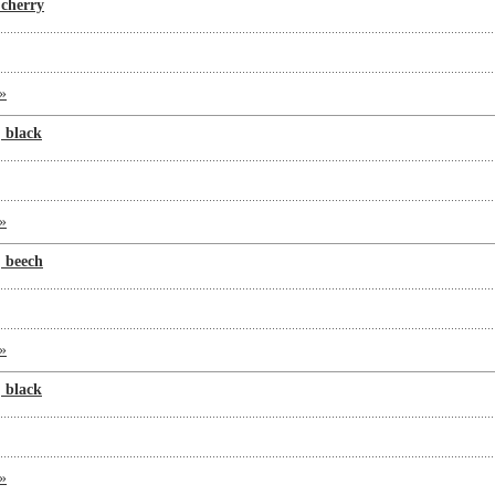
cherry
»
 black
»
 beech
»
 black
»