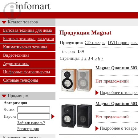
Каталог товаров
Бытовая техника для дома
Продукция Magnat
Бытовая техника для кухни
Продукция:
CD-плееры
DVD проигрыва
Климатическая техника
Товаров:
139
Видеотехника
Страницы:
1
2
3
4
5
6
7
Аудиотехника
Magnat Quantum 503 
Цифровые фотоаппараты
Сотовые телефоны
Нет предложений
Подробнее о товаре 
Продавцам
Авторизация
Magnat Quantum 503 
Логин
Пароль
Нет предложений
Забыли пароль?
Подробнее о товаре 
Регистрация
Размещение товаров