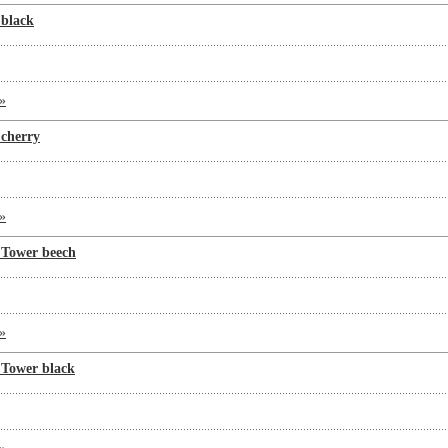
black
»
cherry
»
Tower beech
»
Tower black