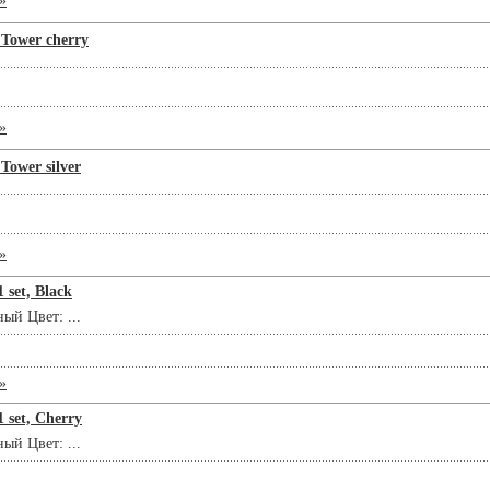
»
Tower cherry
»
ower silver
»
set, Black
ый Цвет: ...
»
set, Cherry
ый Цвет: ...