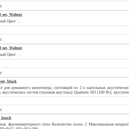
»
 set, Walnut
ый Цвет: ...
»
 set, Walnut
ый Цвет: ...
»
et, black
т для домашнего кинотеатра, состоящий из 2-х напольных акустически
х акустических систем (тыловая акустика) Quantum 503 (160 Вт), акустиче
»
 beech
ная, фазоинверторного типа Количество полос 2 Максимальная мощно
(ШхВхГ) 195x365x300 ...