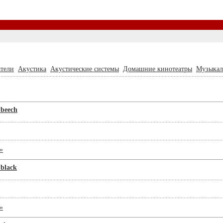
тели
Акустика
Акустические системы
Домашние кинотеатры
Музыкал
beech
»
black
»