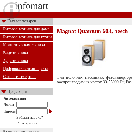
Каталог товаров
Бытовая техника для дома
Magnat Quantum 603, beech
Бытовая техника для кухни
Климатическая техника
Видеотехника
Аудиотехника
Цифровые фотоаппараты
Сотовые телефоны
Тип полочная, пассивная, фазоинверто
воспроизводимых частот 30-55000 Гц Ра
Продавцам
Авторизация
Логин
Пароль
Забыли пароль?
Регистрация
Размещение товаров