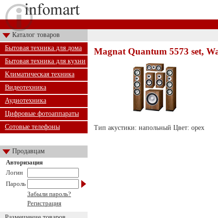
Каталог товаров
Бытовая техника для дома
Magnat Quantum 5573 set, Wa
Бытовая техника для кухни
Климатическая техника
Видеотехника
Аудиотехника
Цифровые фотоаппараты
Сотовые телефоны
Тип акустики: напольный Цвет: орех
Продавцам
Авторизация
Логин
Пароль
Забыли пароль?
Регистрация
Размещение товаров