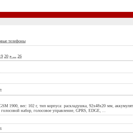
овые телефоны
19
20
» ...
26
»
SM 1900, вес: 102 г, тип корпуса: раскладушка, 92x48x20 мм, аккумуля
 голосовой набор, голосовое управление, GPRS, EDGE, ...
»