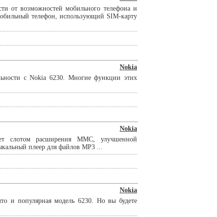
сти от возможностей мобильного телефона и
омобильный телефон, использующий SIM-карту
Nokia
льности с Nokia 6230. Многие функции этих
Nokia
ает слотом расширения ММС, улучшенной
кальный плеер для файлов MP3 ...
Nokia
то и популярная модель 6230. Но вы будете