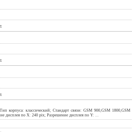
»
»
»
 Тип корпуса: классический; Стандарт связи: GSM 900,GSM 1800,GSM
ие дисплея по X: 240 pix; Разрешение дисплея по Y: ...