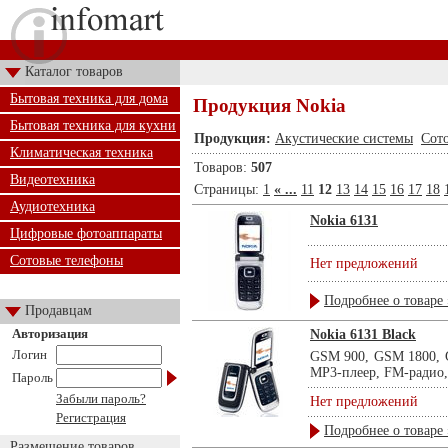
Каталог товаров
Бытовая техника для дома
Продукция Nokia
Бытовая техника для кухни
Продукция:
Акустические системы
Сот
Климатическая техника
Товаров:
507
Видеотехника
Страницы:
1
« ...
11
12
13
14
15
16
17
18
Аудиотехника
Nokia 6131
Цифровые фотоаппараты
Сотовые телефоны
Нет предложений
Подробнее о товаре 
Продавцам
Авторизация
Nokia 6131 Black
Логин
GSM 900, GSM 1800, G
MP3-плеер, FM-радио,
Пароль
Забыли пароль?
Нет предложений
Регистрация
Подробнее о товаре 
Размещение товаров