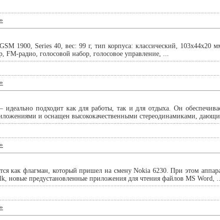
»
SM 1900, Series 40, вес: 99 г, тип корпуса: классический, 103x44x20 м
 FM-радио, голосовой набор, голосовое управление, ...
»
 идеально подходит как для работы, так и для отдыха. Он обеспечив
ложениями и оснащен высококачественными стереодинамиками, дающим
»
ся как флагман, который пришел на смену Nokia 6230. При этом аппара
alk, новые предустановленные приложения для чтения файлов MS Word, ..
»