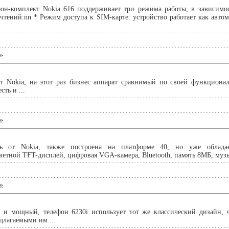
он-комплект Nokia 616 поддерживает три режима работы, в зависимо
тений:nn * Режим доступа к SIM-карте: устройство работает как авт
»
от Nokia, на этот раз бизнес аппарат сравнимый по своей функциона
сть и ...
»
ь от Nokia, также построена на платформе 40, но уже облад
етной TFT-дисплей, цифровая VGA-камера, Bluetooth, память 8МБ, музы
»
 и мощный, телефон 6230i использует тот же классический дизайн, ч
длагаемыми им ...