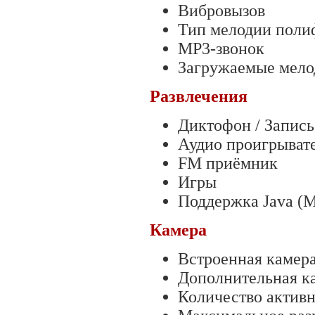
Вибровызов
Тип мелодии поли
MP3-звонок
Загружаемые мело
Развлечения
Диктофон / Запись
Аудио проигрыват
FM приёмник
Игры
Поддержка Java (M
Камера
Встроенная камер
Дополнительная к
Количество актив