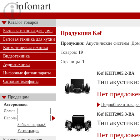
Каталог товаров
Бытовая техника для дома
Продукция Kef
Бытовая техника для кухни
Продукция:
Акустические системы
Дом
Климатическая техника
Товаров:
19
Видеотехника
Страницы:
1
Аудиотехника
Цифровые фотоаппараты
Kef KHT1005.2-BA
Тип акустики:
Сотовые телефоны
Нет предложе
Продавцам
Авторизация
Подробнее о товаре 
Логин
Kef KHT2005.3-BA
Пароль
Тип акустики:
Забыли пароль?
Регистрация
Нет предложе
Размещение товаров