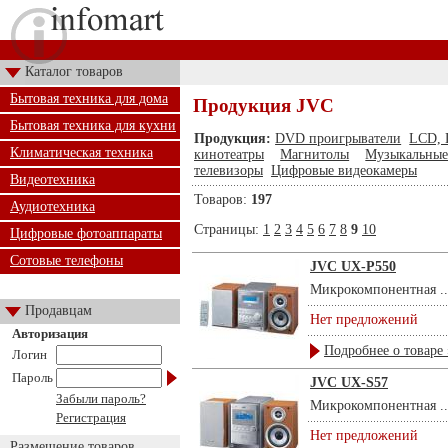
Каталог товаров
Бытовая техника для дома
Продукция JVC
Бытовая техника для кухни
Продукция:
DVD проигрыватели
LCD, 
Климатическая техника
кинотеатры
Магнитолы
Музыкальные
телевизоры
Цифровые видеокамеры
Видеотехника
Товаров:
197
Аудиотехника
Страницы:
1
2
3
4
5
6
7
8
9
10
Цифровые фотоаппараты
Сотовые телефоны
JVC UX-P550
Микрокомпонентная ..
Продавцам
Нет предложений
Авторизация
Подробнее о товаре 
Логин
Пароль
JVC UX-S57
Забыли пароль?
Микрокомпонентная ..
Регистрация
Нет предложений
Размещение товаров