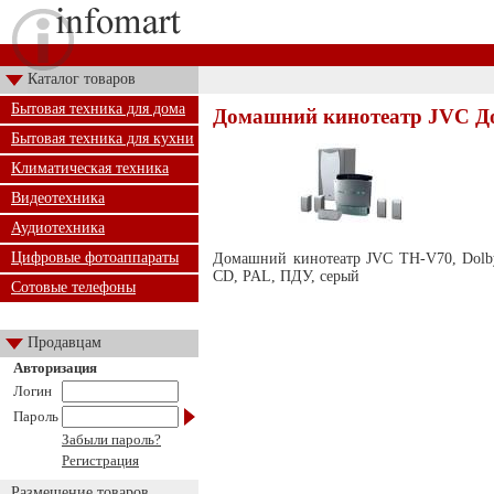
Каталог товаров
Бытовая техника для дома
Домашний кинотеатр JVC Д
Бытовая техника для кухни
Климатическая техника
Видеотехника
Аудиотехника
Цифровые фотоаппараты
Домашний кинотеатр JVC TH-V70, Dolby
CD, PAL, ПДУ, серый
Сотовые телефоны
Продавцам
Авторизация
Логин
Пароль
Забыли пароль?
Регистрация
Размещение товаров