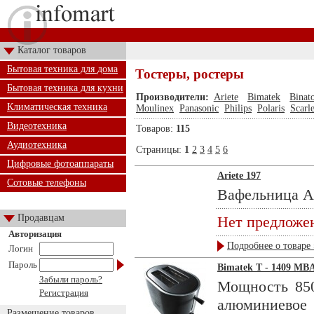
Каталог товаров
Бытовая техника для дома
Тостеры, ростеры
Бытовая техника для кухни
Производители:
Ariete
Bimatek
Binat
Климатическая техника
Moulinex
Panasonic
Philips
Polaris
Scarle
Видеотехника
Товаров:
115
Аудиотехника
Страницы:
1
2
3
4
5
6
Цифровые фотоаппараты
Ariete 197
Сотовые телефоны
Вафельница Ari
Продавцам
Нет предложе
Авторизация
Подробнее о товаре 
Логин
Пароль
Bimatek T - 1409 MB
Забыли пароль?
Мощность 850
Регистрация
алюминиевое
Размещение товаров