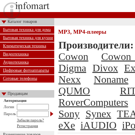
Каталог товаров
Бытовая техника для дома
MP3, MP4-плееры
Бытовая техника для кухни
Производители:
Климатическая техника
Cowon
Cowon 
Видеотехника
Аудиотехника
Digma
Divox
Ex
Цифровые фотоаппараты
Nexx
Noname
Сотовые телефоны
QUMO
RI
Продавцам
RoverComputers
Авторизация
Логин
Sony
Synex
TE
Пароль
Забыли пароль?
eXe
iAUDIO
iP
Регистрация
Размещение товаров