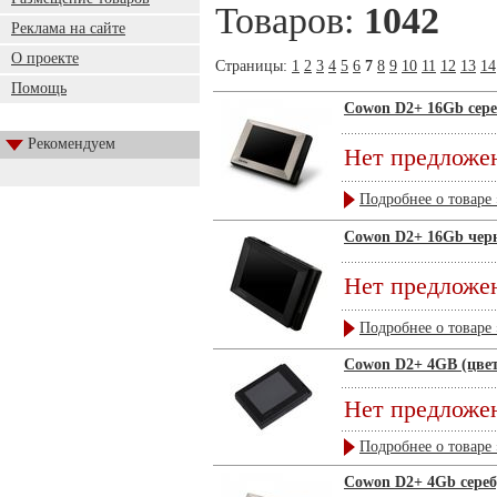
Товаров:
1042
Реклама на сайте
О проекте
Страницы:
1
2
3
4
5
6
7
8
9
10
11
12
13
14
Помощь
Cowon D2+ 16Gb сер
Рекомендуем
Нет предложе
Подробнее о товаре 
Cowon D2+ 16Gb чер
Нет предложе
Подробнее о товаре 
Cowon D2+ 4GB (цве
Нет предложе
Подробнее о товаре 
Cowon D2+ 4Gb сере