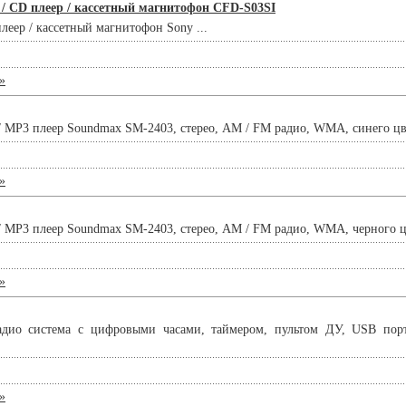
/ CD плеер / кассетный магнитофон CFD-S03SI
еер / кассетный магнитофон Sony ...
»
/ MP3 плеер Soundmax SM-2403, стерео, AM / FM радио, WMA, синего цвет
»
/ MP3 плеер Soundmax SM-2403, стерео, AM / FM радио, WMA, черного цве
»
дио система с цифровыми часами, таймером, пультом ДУ, USB порт
»