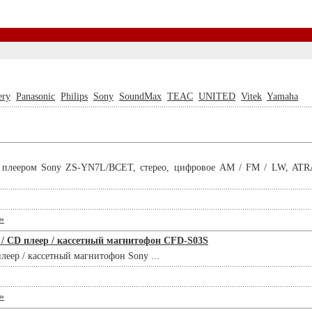
ery
Panasonic
Philips
Sony
SoundMax
TEAC
UNITED
Vitek
Yamaha
плеером Sony ZS-YN7L/BCET, стерео, цифровое AM / FM / LW, ATRA
»
/ CD плеер / кассетный магнитофон CFD-S03S
еер / кассетный магнитофон Sony ...
»