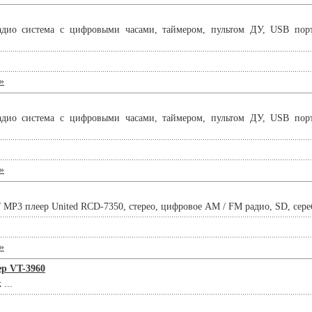
дио система с цифровыми часами, таймером, пультом ДУ, USB порт
»
дио система с цифровыми часами, таймером, пультом ДУ, USB порт
»
/ MP3 плеер United RCD-7350, стерео, цифровое AM / FM радио, SD, сереб
»
ер VT-3960
...