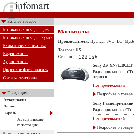
Каталог товаров
Бытовая техника для дома
Магнитолы
Бытовая техника для кухни
Производители:
Hyundai
JVC
LG
Myst
Климатическая техника
Товаров:
115
Видеотехника
Страницы:
1
2
3
4
5
6
Аудиотехника
Sony ZS-YN7L/BCET
Цифровые фотоаппараты
Радиоприемник с CD 
черного ...
Сотовые телефоны
Нет предложений
Продавцам
Подробнее о товаре 
Авторизация
Sony Радиоприемник 
Логин
Радиоприемник / CD пл
Пароль
Нет предложений
Забыли пароль?
Регистрация
Подробнее о товаре 
Размещение товаров