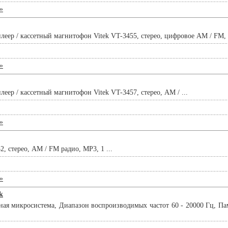
»
еер / кассетный магнитофон Vitek VT-3455, стерео, цифровое AM / FM, 
»
еер / кассетный магнитофон Vitek VT-3457, стерео, AM / ...
»
2, стерео, AM / FM радио, MP3, 1 ...
»
k
ая микросистема, Диапазон воспроизводимых частот 60 - 20000 Гц, Па