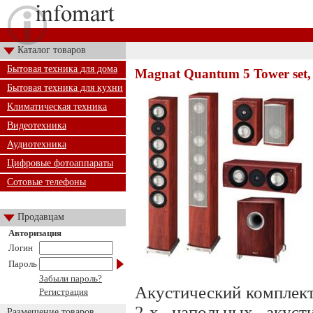
Каталог товаров
Бытовая техника для дома
Magnat Quantum 5 Tower set,
Бытовая техника для кухни
Климатическая техника
Видеотехника
Аудиотехника
Цифровые фотоаппараты
Сотовые телефоны
Продавцам
Авторизация
Логин
Пароль
Забыли пароль?
Акустический комплект
Регистрация
2-х напольных акусти
Размещение товаров