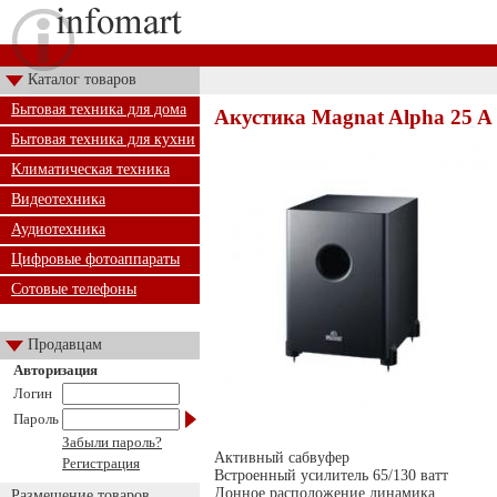
Каталог товаров
Бытовая техника для дома
Акустика Magnat Alpha 25 A
Бытовая техника для кухни
Климатическая техника
Видеотехника
Аудиотехника
Цифровые фотоаппараты
Сотовые телефоны
Продавцам
Авторизация
Логин
Пароль
Забыли пароль?
Активный сабвуфер
Регистрация
Встроенный усилитель 65/130 ватт
Донное расположение динамика
Размещение товаров