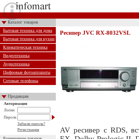
Каталог товаров
Бытовая техника для дома
Ресивер JVC RX-8032VSL
Бытовая техника для кухни
Климатическая техника
Видеотехника
Аудиотехника
Цифровые фотоаппараты
Сотовые телефоны
Продавцам
Авторизация
Логин
Пароль
Забыли пароль?
AV ресивер с RDS, вст
Регистрация
EX, Dolby Prologic II, 
Размещение товаров