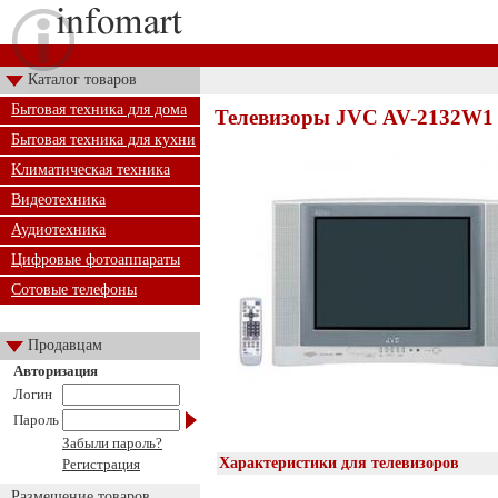
Каталог товаров
Бытовая техника для дома
Телевизоры JVC AV-2132W1
Бытовая техника для кухни
Климатическая техника
Видеотехника
Аудиотехника
Цифровые фотоаппараты
Сотовые телефоны
Продавцам
Авторизация
Логин
Пароль
Забыли пароль?
Характеристики для телевизоров
Регистрация
Размещение товаров