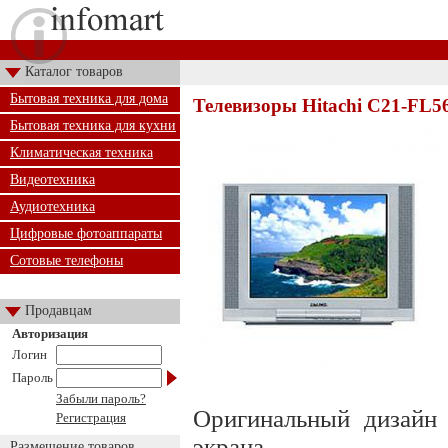
Каталог товаров
Бытовая техника для дома
Телевизоры Hitachi C21-FL5
Бытовая техника для кухни
Климатическая техника
Видеотехника
Аудиотехника
Цифровые фотоаппараты
Сотовые телефоны
Продавцам
Авторизация
Логин
Пароль
Забыли пароль?
Оригинальный дизайн 
Регистрация
экрана
Размещение товаров