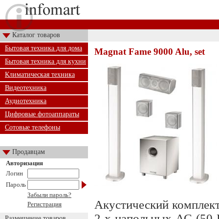
Каталог товаров
Бытовая техника для дома
Magnat Fame 9000 Alu, set
Бытовая техника для кухни
Климатическая техника
Видеотехника
Аудиотехника
Цифровые фотоаппараты
Сотовые телефоны
Продавцам
Авторизация
Логин
Пароль
Забыли пароль?
Акустический комплект
Регистрация
2-х напольных АС (50 
Размещение товаров