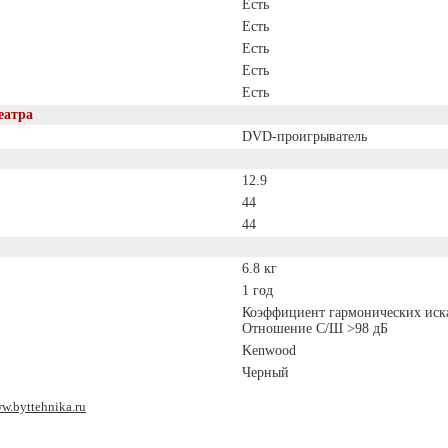
Есть
Есть
Есть
Есть
Есть
еатра
DVD-проигрыватель
12.9
44
44
6.8 кг
1 год
Коэффициент гармoнических иск
Отношение С/Ш >98 дБ
Kenwood
Черный
w.byttehnika.ru