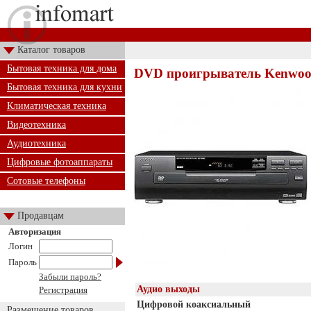
Каталог товаров
Бытовая техника для дома
DVD проигрыватель Kenwo
Бытовая техника для кухни
Климатическая техника
Видеотехника
Аудиотехника
Цифровые фотоаппараты
Сотовые телефоны
Продавцам
Авторизация
Логин
Пароль
Забыли пароль?
Аудио выходы
Регистрация
Цифровой коаксиальный
Размещение товаров