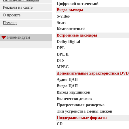
Цифровой оптический
Реклама на сайте
Видео выходы
О проекте
S-video
Scart
Помощь
Компонентный
Встроенные декодеры
Рекомендуем
Dolby Digital
DPL
DPL II
DTS
MPEG
Дополнительные характеристики DVD
Аудио ЦАП
Видео ЦАП
Выход наушников
Количество дисков
Прогрессивная развертка
Тип устройства смены дисков
Поддерживаемые форматы
CD