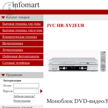
Каталог товаров
Бытовая техника для дома
JVC HR-XV2EUR
Бытовая техника для кухни
Климатическая техника
Видеотехника
Аудиотехника
Цифровые фотоаппараты
Сотовые телефоны
Продавцам
Авторизация
Логин
Пароль
Забыли пароль?
Моноблок DVD-видео/H
Регистрация
Размещение товаров