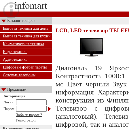
Каталог товаров
Бытовая техника для дома
LCD, LED телевизор TELE
Бытовая техника для кухни
Климатическая техника
Видеотехника
Аудиотехника
Диагональ 19 Ярко
Цифровые фотоаппараты
Контрастность 1000:1
Сотовые телефоны
мс Цвет черный Звук 
Продавцам
информация Характери
Авторизация
конструкция из Финлян
Логин
Телевизор с цифр
Пароль
(аналоговый). Телев
Забыли пароль?
Регистрация
цифровой, так и анало
Размещение товаров