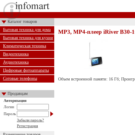
Каталог товаров
Бытовая техника для дома
MP3, MP4-плеер iRiver B30-
Бытовая техника для кухни
Климатическая техника
Видеотехника
Аудиотехника
Цифровые фотоаппараты
Сотовые телефоны
Объем встроенной памяти: 16 Гб; Проигры
Продавцам
Авторизация
Логин
Пароль
Забыли пароль?
Регистрация
Размещение товаров