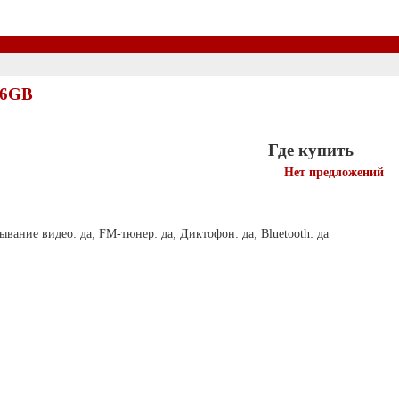
16GB
Где купить
Нет предложений
вание видео: да; FM-тюнер: да; Диктофон: да; Bluetooth: да