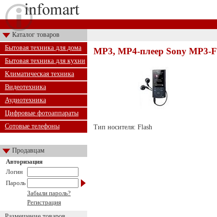
Каталог товаров
Бытовая техника для дома
MP3, MP4-плеер Sony MP3-F
Бытовая техника для кухни
Климатическая техника
Видеотехника
Аудиотехника
Цифровые фотоаппараты
Сотовые телефоны
Тип носителя: Flash
Продавцам
Авторизация
Логин
Пароль
Забыли пароль?
Регистрация
Размещение товаров