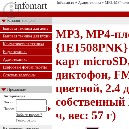
Infomart.ru
»
Аудиотехника
»
MP3, MP4-пле
Каталог товаров
Бытовая техника для дома
MP3, MP4-пле
Бытовая техника для кухни
{1E1508PNK} 
Климатическая техника
Видеотехника
карт microSD
Аудиотехника
Цифровые фотоаппараты
диктофон, F
Сотовые телефоны
цветной, 2.4 
Продавцам
Авторизация
собственный 
Логин
Пароль
ч, вес: 57 г)
Забыли пароль?
Регистрация
Размещение товаров