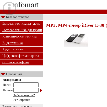
Каталог товаров
Бытовая техника для дома
MP3, MP4-плеер iRiver E-30 
Бытовая техника для кухни
Климатическая техника
Видеотехника
Аудиотехника
Цифровые фотоаппараты
Сотовые телефоны
Продавцам
Авторизация
Логин
Пароль
Забыли пароль?
Регистрация
Размещение товаров