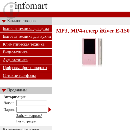
Каталог товаров
Бытовая техника для дома
MP3, MP4-плеер iRiver E-150
Бытовая техника для кухни
Климатическая техника
Видеотехника
Аудиотехника
Цифровые фотоаппараты
Сотовые телефоны
Продавцам
Авторизация
Логин
Пароль
Забыли пароль?
Регистрация
Размещение товаров