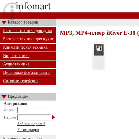
Каталог товаров
Бытовая техника для дома
MP3, MP4-плеер iRiver E-30 
Бытовая техника для кухни
Климатическая техника
Видеотехника
Аудиотехника
Цифровые фотоаппараты
Сотовые телефоны
Продавцам
Авторизация
Логин
Пароль
Забыли пароль?
Регистрация
Размещение товаров