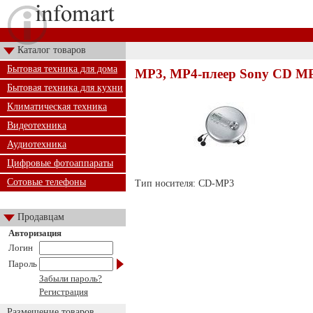
Каталог товаров
Бытовая техника для дома
MP3, MP4-плеер Sony CD MP3
Бытовая техника для кухни
Климатическая техника
Видеотехника
Аудиотехника
Цифровые фотоаппараты
Сотовые телефоны
Тип носителя: CD-MP3
Продавцам
Авторизация
Логин
Пароль
Забыли пароль?
Регистрация
Размещение товаров