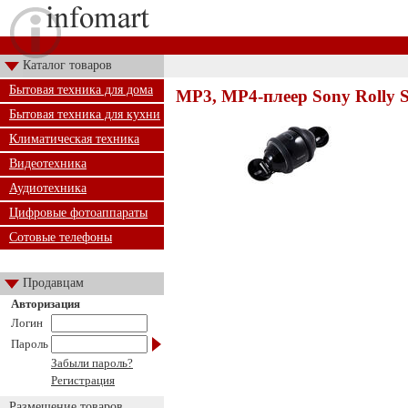
Каталог товаров
Бытовая техника для дома
MP3, MP4-плеер Sony Rolly 
Бытовая техника для кухни
Климатическая техника
Видеотехника
Аудиотехника
Цифровые фотоаппараты
Сотовые телефоны
Продавцам
Авторизация
Логин
Пароль
Забыли пароль?
Регистрация
Размещение товаров