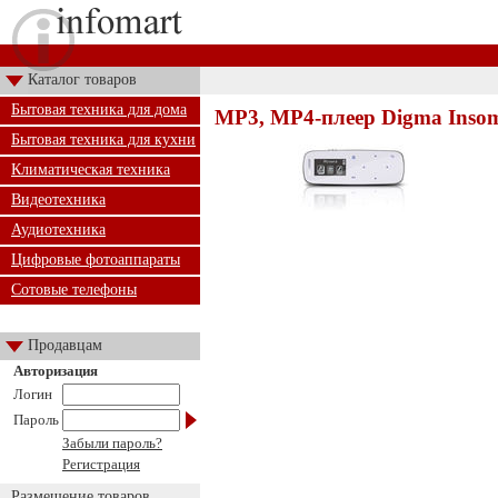
Каталог товаров
Бытовая техника для дома
MP3, MP4-плеер Digma Insom
Бытовая техника для кухни
Климатическая техника
Видеотехника
Аудиотехника
Цифровые фотоаппараты
Сотовые телефоны
Продавцам
Авторизация
Логин
Пароль
Забыли пароль?
Регистрация
Размещение товаров