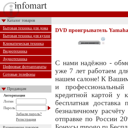
Каталог товаров
Бытовая техника для дома
DVD проигрыватель Yamaha 
Бытовая техника для кухни
Климатическая техника
Видеотехника
Аудиотехника
С нами надёжно - обме
Цифровые фотоаппараты
уже 7 лет работаем дл
Сотовые телефоны
нашем салоне! К Вашим
и профессиональный 
Продавцам
кредитной картой у к
Авторизация
бесплатная доставка 
Логин
Пароль
безналичному расчёту 
Забыли пароль?
отправке по России 20
Регистрация
Бонусы mnogo.ru Беспла
Размещение товаров